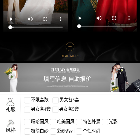
不限套数
男女各3套
男女各4套
男女各5套
礼服
嘻哈国风
唯美国风
特色外景
光影
风格
极简白纱
彩纱系列
个性时尚