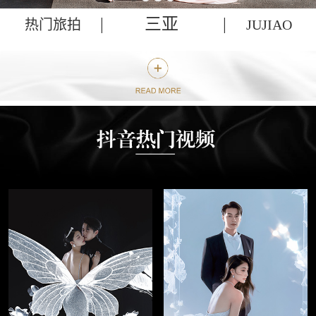
|
三亚
|
热门旅拍
JUJIAO