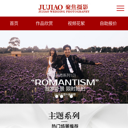
首页
作品欣赏
视频花絮
自助报价